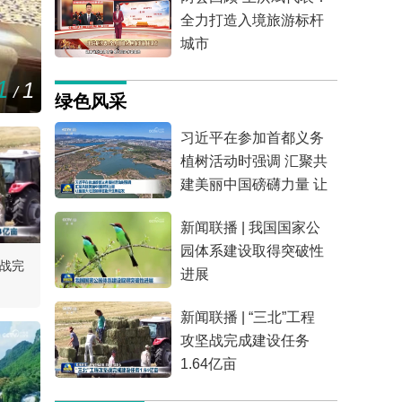
全力打造入境旅游标杆
城市
1
1
/
绿色风采
习近平在参加首都义务
植树活动时强调 汇聚共
建美丽中国磅礴力量 让
祖国大地更加绿意盎然
新闻联播 | 我国国家公
生机勃发
园体系建设取得突破性
坚战完
进展
新闻联播 | “三北”工程
攻坚战完成建设任务
1.64亿亩