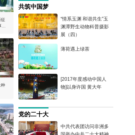
共筑中国梦
“情系玉渊 和谐共生”玉
新征
厚植
渊潭野生动物科普摄影
展（四）
薄荷遇上绿茶
[2017年度感动中国人
象种
物]以身许国 黄大年
党的二十大
中共代表团访问非洲多
国举办中共二十大精神