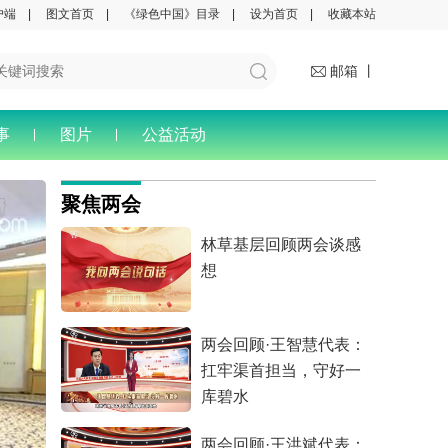
户端
|
图文首页
|
《绿色中国》目录
|
设为首页
|
收藏本站
邮箱 丨
事
图片
公益活动
聚焦两会
林草基层回顾两会谈感
想
两会回顾·王智慧代表：
扛牢渠首担当，守好一
库碧水
两会回顾·王洪斌代表：