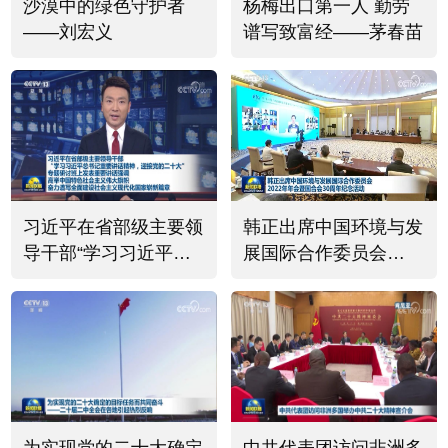
沙漠中的绿色守护者
杨梅出口第一人 勤劳
——刘宏义
谱写致富经——茅春苗
习近平在省部级主要领
韩正出席中国环境与发
导干部“学习习近平总
展国际合作委员会
书记重要讲话精神，迎
2022年年会暨国合会
接党的二十大”专题研
30周年纪念活动
讨班上发表重要讲话