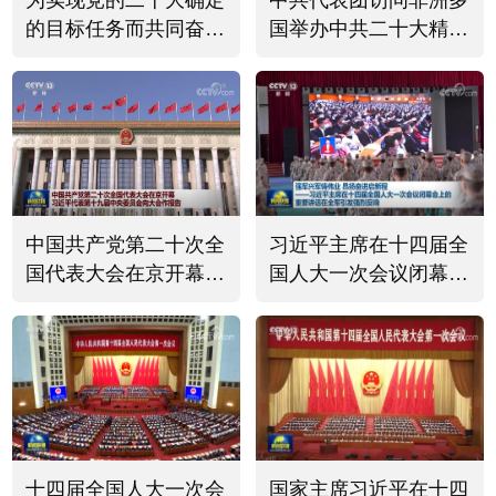
为实现党的二十大确定
中共代表团访问非洲多
的目标任务而共同奋斗
国举办中共二十大精神
二十届二中全会在各地
宣介会
引起热烈反响
中国共产党第二十次全
习近平主席在十四届全
国代表大会在京开幕
国人大一次会议闭幕会
习近平代表第十九届中
上的重要讲话在全军引
央委员会向大会作报告
发强烈反响
十四届全国人大一次会
国家主席习近平在十四