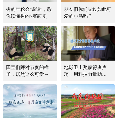
树的年轮会“说话”，教
朋友们你们见过如此可
你读懂树的“搬家”史
爱的小鸟吗？
国宝们踩对节奏的样
地球卫士奖获得者卢
子，居然这么可爱～
琦：用科技力量助
力“三北”工程稳步前行