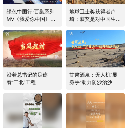
绿色中国行·百集系列
地球卫士奖获得者卢
MV《我爱你中国》
琦：获奖是对中国生态
（七）：琴感平天湖
建设的肯定 希望推动
中国方案造福世界
沿着总书记的足迹
甘肃酒泉：无人机”显
看“三北”工程
身手“助力防沙治沙