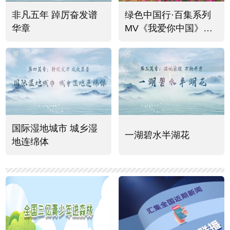
非凡五年 踔厉奋发谱
绿色中国行·百集系列
华章
MV《我爱你中国》
（二）：琴感月季城
国际湿地城市 城乡湿
一湖碧水半湖花
地连绵体