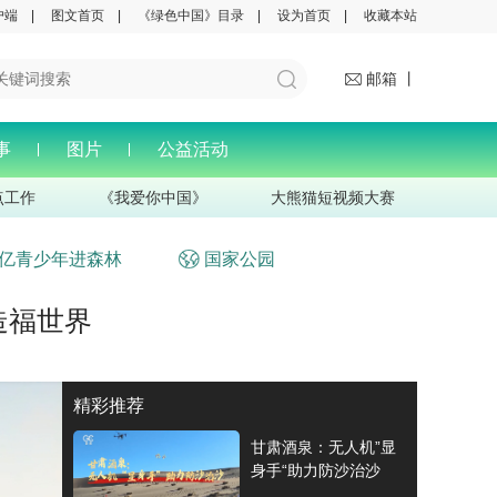
户端
|
图文首页
|
《绿色中国》目录
|
设为首页
|
收藏本站
邮箱 丨
事
图片
公益活动
点工作
《我爱你中国》
大熊猫短视频大赛
亿青少年进森林
国家公园
造福世界
精彩推荐
甘肃酒泉：无人机”显
身手“助力防沙治沙