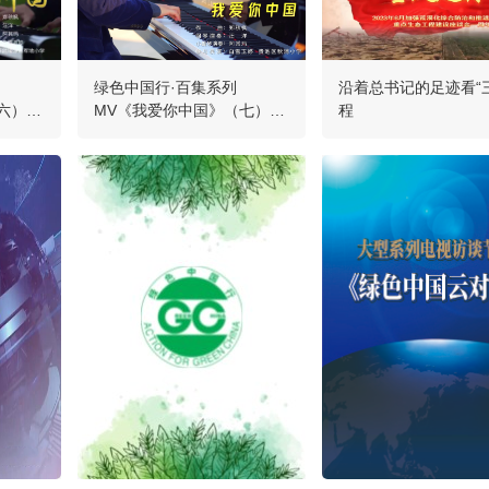
绿色中国行·百集系列
沿着总书记的足迹看“
六）：
MV《我爱你中国》（七）：
程
琴感平天湖