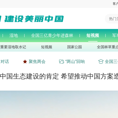
客
湿地
全国三亿青少年进森林
短视频
军
际重要湿地取水记
短视频
国家公园
全国林草重
云对话
聚焦两会
“两山”回响
全国三
中国生态建设的肯定 希望推动中国方案