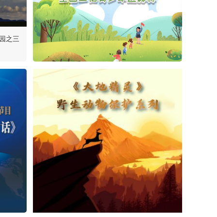
《国家公园》第四十二
期：探秘绿之美
公园之三
《国家公园》第四十
期：雨林深处小精灵
《国家公园》第三十九
期：川巅精灵
《国家公园》第100
期：丰富多彩 靓丽名
片
带您“细品”中国国家公
园之海南热带雨林国家