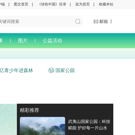
户端
|
图文首页
|
《绿色中国》目录
|
设为首页
|
收藏本站
邮箱 丨
事
图片
公益活动
亿青少年进森林
国家公园
精彩推荐
武夷山国家公园：科技
赋能 护好每一片山水