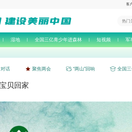
客
湿地
全国三亿青少年进森林
短视频
军
云对话
聚焦两会
“两山”回响
全国三
 宝贝回家