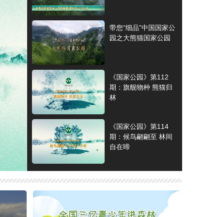
带您“细品”中国国家公
园之大熊猫国家公园
《国家公园》第112
期：旗舰物种 熊猫归
林
《国家公园》第114
期：候鸟翩翩至 林间
自在啼
《国家公园》第113
期：以唇取胜的动物们