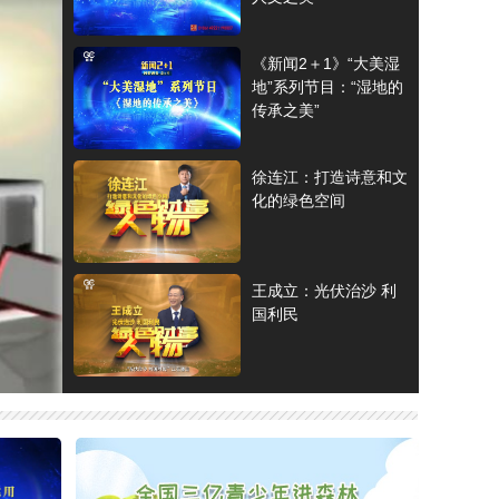
《新闻2＋1》“大美湿
地”系列节目：“湿地的
传承之美”
徐连江：打造诗意和文
化的绿色空间
王成立：光伏治沙 利
国利民
耿福能代表：新质生产
力的支撑点就在于科技
必须有突破