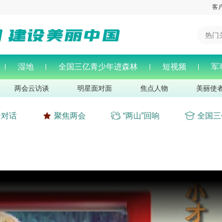
客
湿地
全国三亿青少年进森林
短视频
军
两会云访谈
明星面对面
焦点人物
美丽使
云对话
聚焦两会
“两山”回响
全国三