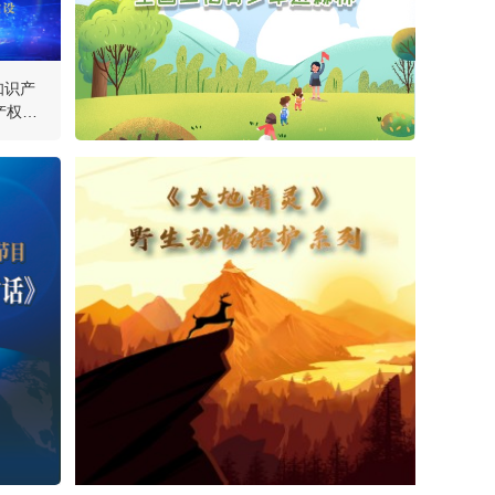
任海代表：关于国家植
物园建设 今年两会提
出三个建议
知识产
产权强
任海代表：我国启动国
家植物园体系建设的意
义有四个方面
《绿色中国云对话》保
护大熊猫特别节目
（四）
王文：关注绿色金融
助推绿色事业
《绿色中国云对话》保
护大熊猫特别节目