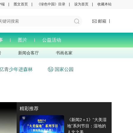
户端
|
图文首页
|
《绿色中国》目录
|
设为首页
|
收藏本站
邮箱 丨
事
图片
公益活动
者
新闻会客厅
书画名家
亿青少年进森林
国家公园
精彩推荐
《新闻2＋1》“大美湿
地”系列节目：湿地的
人文之美