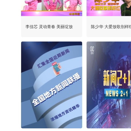
李佳芯 灵动青春 美丽绽放
陈少华 大爱放歌别样