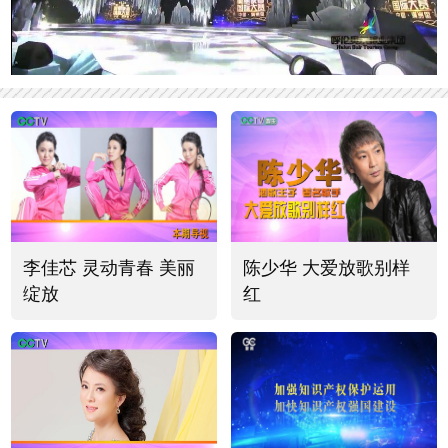
李佳芯 灵动青春 美丽
陈少华 大爱放歌别样
绽放
红