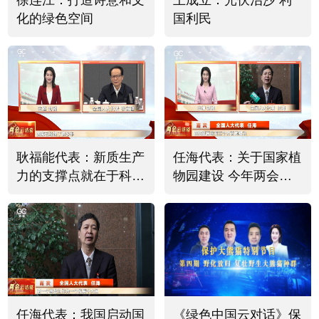
徐连江：打造诗意和文
王成立：光伏治沙 利
化的绿色空间
国利民
耿福能代表：新质生产
任海代表：关于国家植
力的支撑点就在于科技
物园建设 今年两会提
必须有突破
出三个建议
任海代表：我国启动国
《绿色中国云对话》保