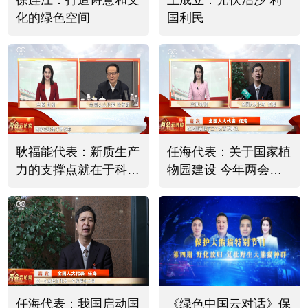
徐连江：打造诗意和文
王成立：光伏治沙 利
化的绿色空间
国利民
耿福能代表：新质生产
任海代表：关于国家植
力的支撑点就在于科技
物园建设 今年两会提
必须有突破
出三个建议
任海代表：我国启动国
《绿色中国云对话》保