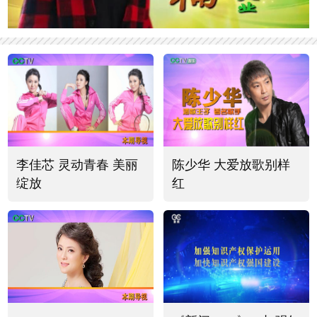
李佳芯 灵动青春 美丽
陈少华 大爱放歌别样
绽放
红