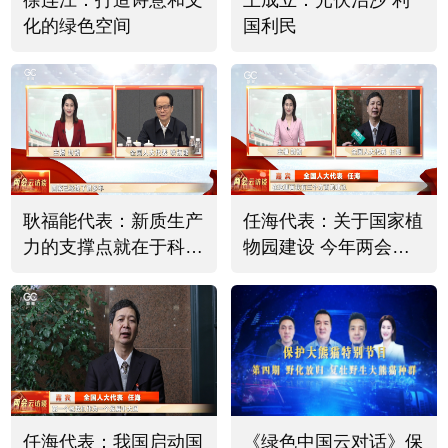
徐连江：打造诗意和文
王成立：光伏治沙 利
化的绿色空间
国利民
耿福能代表：新质生产
任海代表：关于国家植
力的支撑点就在于科技
物园建设 今年两会提
必须有突破
出三个建议
任海代表：我国启动国
《绿色中国云对话》保