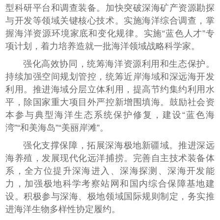
型科研平台和调查装备。加快突破深海矿产资源勘探
与开发等领域关键核心技术。实施海洋综合调查，掌
握海洋资源环境家底和变化规律。实施“蓝色人才”专
项计划，着力培养造就一批海洋领域战略科学家。
强化高效协同，统筹海洋资源利用和生态保护。
持续加强空间规划管控，统筹近岸海域和深远海开发
利用。推进海域分层立体利用，提高节约集约利用水
平，除国家重大项目外严控新增围填海。鼓励社会资
本参与典型海洋生态系统保护修复，建设“蓝色海
湾”“和美海岛”“美丽岸滩”。
强化支撑保障，拓展深海极地新疆域。推进深远
海养殖，发展现代化远洋捕捞。完善自主技术装备体
系，全方位提升深海进入、深海探测、深海开发能
力，加强极地科学考察站网和国内综合保障基地建
设。积极参与深海、极地领域国际规则制定，务实推
进海洋生物多样性协定履约。