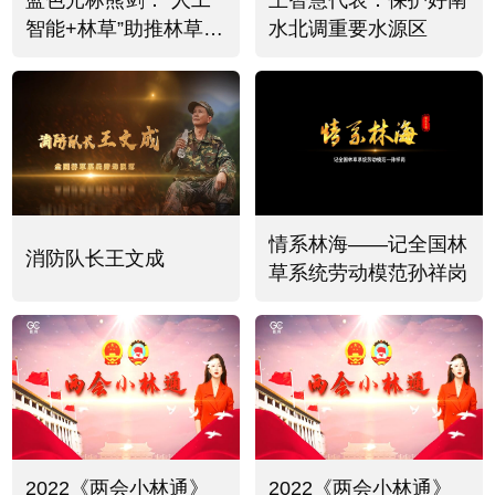
蓝色光标熊剑：“人工
王智慧代表：保护好南
智能+林草”助推林草事
水北调重要水源区
业新质发展
情系林海——记全国林
消防队长王文成
草系统劳动模范孙祥岗
2022《两会小林通》
2022《两会小林通》