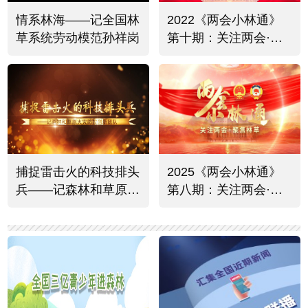
情系林海——记全国林
2022《两会小林通》
草系统劳动模范孙祥岗
第十期：关注两会·聚
焦林草热烈反响
捕捉雷击火的科技排头
2025《两会小林通》
兵——记森林和草原火
第八期：关注两会·聚
灾防控创新团队
焦林草资源保护