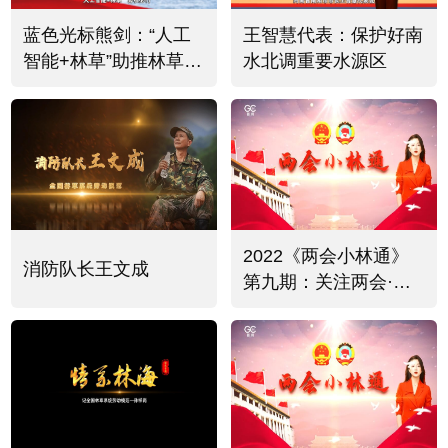
蓝色光标熊剑：“人工
王智慧代表：保护好南
智能+林草”助推林草事
水北调重要水源区
业新质发展
2022《两会小林通》
消防队长王文成
第九期：关注两会·聚
焦绿色发展