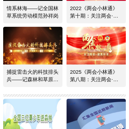
情系林海——记全国林
2022《两会小林通》
草系统劳动模范孙祥岗
第十期：关注两会·聚
焦林草热烈反响
捕捉雷击火的科技排头
2025《两会小林通》
兵——记森林和草原火
第八期：关注两会·聚
灾防控创新团队
焦林草资源保护