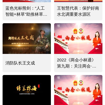
蓝色光标熊剑：“人工
王智慧代表：保护好南
智能+林草”助推林草事
水北调重要水源区
业新质发展
2022《两会小林通》
消防队长王文成
第九期：关注两会·聚
焦绿色发展