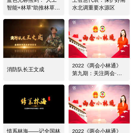
蓝色光标熊剑：“人工
王智慧代表：保护好南
智能+林草”助推林草事
水北调重要水源区
业新质发展
2022《两会小林通》
消防队长王文成
第九期：关注两会·聚
焦绿色发展
情系林海——记全国林
2022《两会小林通》