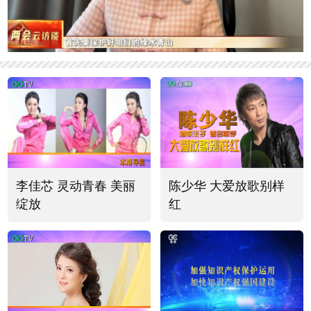
李佳芯 灵动青春 美丽
陈少华 大爱放歌别样
绽放
红